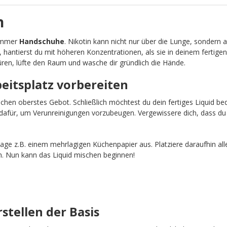
n
 immer
Handschuhe
. Nikotin kann nicht nur über die Lunge, sondern 
, hantierst du mit höheren Konzentrationen, als sie in deinem fertigen
ren, lüfte den Raum und wasche dir gründlich die Hände.
beitsplatz vorbereiten
schen oberstes Gebot. Schließlich möchtest du dein fertiges Liquid b
afür, um Verunreinigungen vorzubeugen. Vergewissere dich, dass du 
age z.B. einem mehrlagigen Küchenpapier aus. Platziere daraufhin all
n. Nun kann das Liquid mischen beginnen!
rstellen der Basis