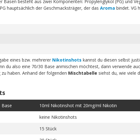
erer Basen besteht aus zwei Komponenten: Propylenglykol (PG) und Ve
t PG hauptsächlich der Geschmacksträger, der das
Aroma
bindet. VG h
ugabe eines bzw. mehrerer
Nikotinshots
kannst du diesen selbst just
n du also eine 70/30 Base anmischen möchtest, dann verwende auc
ig zu haben. Anhand der folgenden
Mischtabelle
siehst du, wie viele 
ts
e Base
10ml Nikotinshot mit 20mg/ml Nikotin
keine Nikotinshots
15 Stück