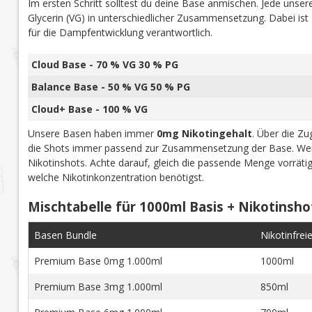
Im ersten Schritt solltest du deine Base anmischen. Jede uns
Glycerin (VG) in unterschiedlicher Zusammensetzung. Dabei is
für die Dampfentwicklung verantwortlich.
Cloud Base - 70 % VG 30 % PG
Balance Base - 50 % VG 50 % PG
Cloud+ Base - 100 % VG
Unsere Basen haben immer
0mg Nikotingehalt
. Über die Z
die Shots immer passend zur Zusammensetzung der Base. Wen
Nikotinshots. Achte darauf, gleich die passende Menge vorrät
welche Nikotinkonzentration benötigst.
Mischtabelle für 1000ml Basis + Nikotinsho
Basen Bundle
Nikotinfrei
Premium Base 0mg 1.000ml
1000ml
Premium Base 3mg 1.000ml
850ml