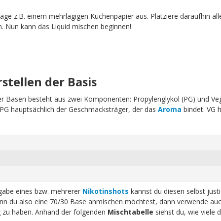
age z.B. einem mehrlagigen Küchenpapier aus. Platziere daraufhin all
n. Nun kann das Liquid mischen beginnen!
rstellen der Basis
erer Basen besteht aus zwei Komponenten: Propylenglykol (PG) und Ve
t PG hauptsächlich der Geschmacksträger, der das
Aroma
bindet. VG h
ugabe eines bzw. mehrerer
Nikotinshots
kannst du diesen selbst just
n du also eine 70/30 Base anmischen möchtest, dann verwende auc
ig zu haben. Anhand der folgenden
Mischtabelle
siehst du, wie viele 