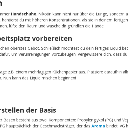
n
 immer
Handschuhe
. Nikotin kann nicht nur über die Lunge, sondern 
, hantierst du mit höheren Konzentrationen, als sie in deinem fertigen
ren, lüfte den Raum und wasche dir gründlich die Hände.
beitsplatz vorbereiten
schen oberstes Gebot. Schließlich möchtest du dein fertiges Liquid b
afür, um Verunreinigungen vorzubeugen. Vergewissere dich, dass du 
age z.B. einem mehrlagigen Küchenpapier aus. Platziere daraufhin all
n. Nun kann das Liquid mischen beginnen!
rstellen der Basis
erer Basen besteht aus zwei Komponenten: Propylenglykol (PG) und Ve
t PG hauptsächlich der Geschmacksträger, der das
Aroma
bindet. VG h