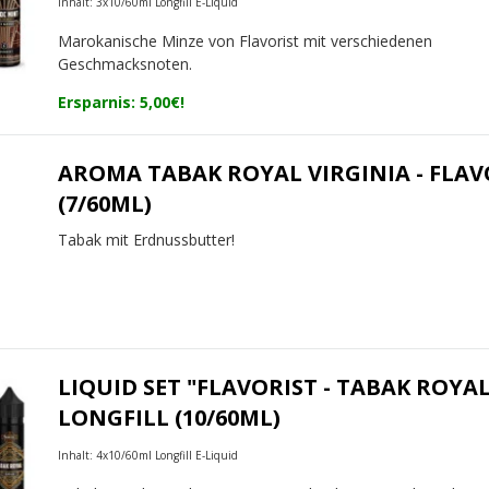
Inhalt: 3x10/60ml Longfill E-Liquid
Marokanische Minze von Flavorist mit verschiedenen
Geschmacksnoten.
Ersparnis: 5,00€!
AROMA TABAK ROYAL VIRGINIA - FLAV
(7/60ML)
Tabak mit Erdnussbutter!
LIQUID SET "FLAVORIST - TABAK ROYAL
LONGFILL (10/60ML)
Inhalt: 4x10/60ml Longfill E-Liquid