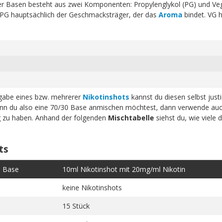
erer Basen besteht aus zwei Komponenten: Propylenglykol (PG) und Ve
t PG hauptsächlich der Geschmacksträger, der das
Aroma
bindet. VG h
ugabe eines bzw. mehrerer
Nikotinshots
kannst du diesen selbst just
n du also eine 70/30 Base anmischen möchtest, dann verwende auc
ig zu haben. Anhand der folgenden
Mischtabelle
siehst du, wie viele 
ts
e Base
10ml Nikotinshot mit 20mg/ml Nikotin
keine Nikotinshots
15 Stück