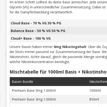
Im ersten Schritt solltest du deine Base anmischen. Jede uns
Glycerin (VG) in unterschiedlicher Zusammensetzung. Dabei is
für die Dampfentwicklung verantwortlich.
Cloud Base - 70 % VG 30 % PG
Balance Base - 50 % VG 50 % PG
Cloud+ Base - 100 % VG
Unsere Basen haben immer
0mg Nikotingehalt
. Über die Z
die Shots immer passend zur Zusammensetzung der Base. Wen
Nikotinshots. Achte darauf, gleich die passende Menge vorrät
welche Nikotinkonzentration benötigst.
Mischtabelle für 1000ml Basis + Nikotinsho
Basen Bundle
Nikotinfrei
Premium Base 0mg 1.000ml
1000ml
Premium Base 3mg 1.000ml
850ml