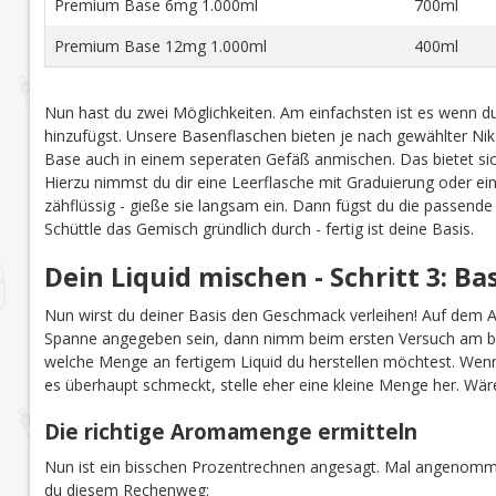
Premium Base 6mg 1.000ml
700ml
Premium Base 12mg 1.000ml
400ml
Nun hast du zwei Möglichkeiten. Am einfachsten ist es wenn du
hinzufügst. Unsere Basenflaschen bieten je nach gewählter Niko
Base auch in einem seperaten Gefäß anmischen. Das bietet sich
Hierzu nimmst du dir eine Leerflasche mit Graduierung oder ei
zähflüssig - gieße sie langsam ein. Dann fügst du die passend
Schüttle das Gemisch gründlich durch - fertig ist deine Basis.
Dein Liquid mischen - Schritt 3: B
Nun wirst du deiner Basis den Geschmack verleihen! Auf dem 
Spanne angegeben sein, dann nimm beim ersten Versuch am b
welche Menge an fertigem Liquid du herstellen möchtest. Wenn 
es überhaupt schmeckt, stelle eher eine kleine Menge her. Wär
Die richtige Aromamenge ermitteln
Nun ist ein bisschen Prozentrechnen angesagt. Mal angenomme
du diesem Rechenweg: