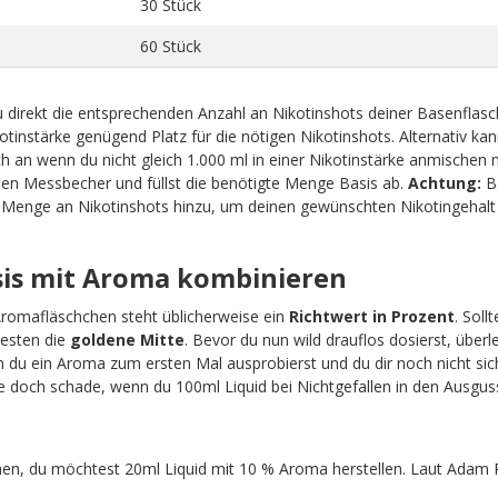
30 Stück
60 Stück
 direkt die entsprechenden Anzahl an Nikotinshots deiner Basenflas
tinstärke genügend Platz für die nötigen Nikotinshots. Alternativ kan
 an wenn du nicht gleich 1.000 ml in einer Nikotinstärke anmischen 
nen Messbecher und füllst die benötigte Menge Basis ab.
Achtung:
Ba
e Menge an Nikotinshots hinzu, um deinen gewünschten Nikotingehalt 
asis mit Aroma kombinieren
Aromafläschchen steht üblicherweise ein
Richtwert in Prozent
. Soll
esten die
goldene Mitte
. Bevor du nun wild drauflos dosierst, überle
du ein Aroma zum ersten Mal ausprobierst und du dir noch nicht sich
e doch schade, wenn du 100ml Liquid bei Nichtgefallen in den Ausguss
n, du möchtest 20ml Liquid mit 10 % Aroma herstellen. Laut Adam R