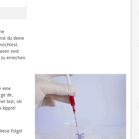
che
nst du deine
möchtest.
sen sind
zu erreichen.
te eine
ge dir,
er bist, ob
 kippst!
iese folgst