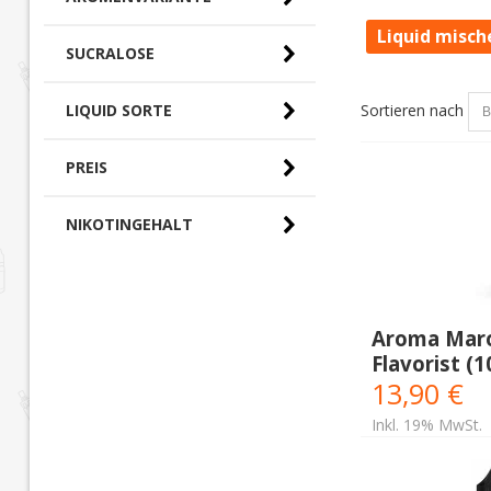
Liquid misch
SUCRALOSE
Sortieren nach
LIQUID SORTE
PREIS
0,00 € - 10,00 € (0)
NIKOTINGEHALT
10,00 € - 20,00 €
(3)
20,00 € - 30,00 € (0)
30,00 € - 40,00 €
(2)
Aroma Maroc
Flavorist (
13,90 €
Inkl. 19% MwSt.