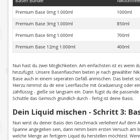
Basen Bundle
Nikotinfrei
Premium Base 0mg 1.000ml
1000ml
Premium Base 3mg 1.000ml
850ml
Premium Base 6mg 1.000ml
700ml
Premium Base 12mg 1.000ml
400ml
Nun hast du zwei Möglichkeiten. Am einfachsten ist es wenn du
hinzufügst. Unsere Basenflaschen bieten je nach gewählter Niko
Base auch in einem seperaten Gefäß anmischen. Das bietet sich
Hierzu nimmst du dir eine Leerflasche mit Graduierung oder ei
zähflüssig - gieße sie langsam ein. Dann fügst du die passend
Schüttle das Gemisch gründlich durch - fertig ist deine Basis.
Dein Liquid mischen - Schritt 3: B
Nun wirst du deiner Basis den Geschmack verleihen! Auf dem 
Spanne angegeben sein, dann nimm beim ersten Versuch am b
welche Menge an fertigem Liquid du herstellen möchtest. Wenn 