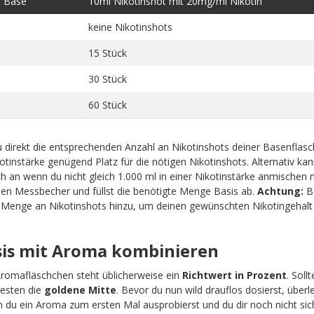
e Base
10ml Nikotinshot mit 20mg/ml Nikotin
keine Nikotinshots
15 Stück
30 Stück
60 Stück
 direkt die entsprechenden Anzahl an Nikotinshots deiner Basenflas
tinstärke genügend Platz für die nötigen Nikotinshots. Alternativ kan
 an wenn du nicht gleich 1.000 ml in einer Nikotinstärke anmischen 
nen Messbecher und füllst die benötigte Menge Basis ab.
Achtung:
Ba
e Menge an Nikotinshots hinzu, um deinen gewünschten Nikotingehalt 
asis mit Aroma kombinieren
Aromafläschchen steht üblicherweise ein
Richtwert in Prozent
. Soll
esten die
goldene Mitte
. Bevor du nun wild drauflos dosierst, überle
du ein Aroma zum ersten Mal ausprobierst und du dir noch nicht sich