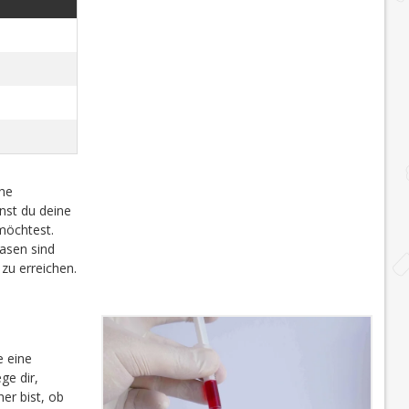
che
nst du deine
möchtest.
sen sind
zu erreichen.
te eine
ge dir,
er bist, ob