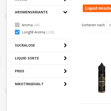
Liquid misch
AROMENVARIANTE
Sortieren nach
Aroma
(48)
Longfill Aroma
(228)
SUCRALOSE
LIQUID SORTE
PREIS
0,00 € - 10,00 € (0)
NIKOTINGEHALT
10,00 € - 20,00 €
(225)
20,00 € - 30,00 € (0)
30,00 € - 40,00 €
(2)